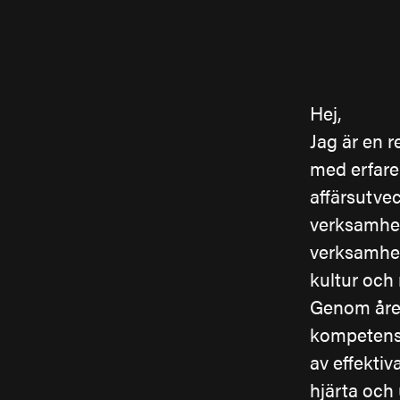
Hej,
Jag är en 
med erfare
affärsutve
verksamhet
verksamhet
kultur och 
Genom åren
kompetensf
av effektiv
hjärta och