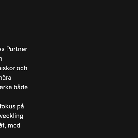
ss Partner
h
niskor och
nära
tärka både
 fokus på
veckling
måt, med