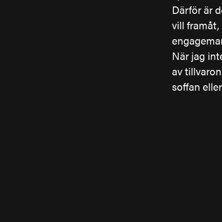
Därför är d
vill framåt
engagema
När jag int
av tillvaro
soffan eller