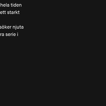
 hela tiden
ett starkt
rsöker njuta
a serie i