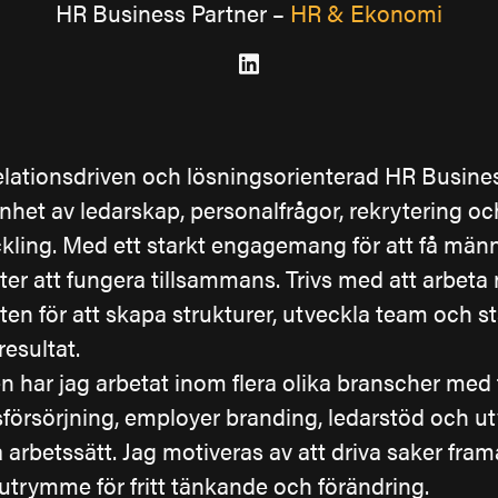
HR Business Partner –
HR & Ekonomi
relationsdriven och lösningsorienterad HR Busine
nhet av ledarskap, personalfrågor, rekrytering oc
ckling. Med ett starkt engagemang för att få män
er att fungera tillsammans. Trivs med att arbeta 
en för att skapa strukturer, utveckla team och s
resultat.
 har jag arbetat inom flera olika branscher med
örsörjning, employer branding, ledarstöd och ut
a arbetssätt. Jag motiveras av att driva saker fra
 utrymme för fritt tänkande och förändring.